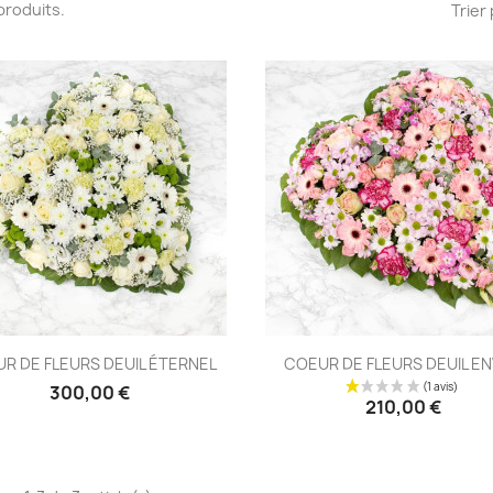
3 produits.
Trier 
Aperçu rapide
Aperçu rapide


R DE FLEURS DEUIL ÉTERNEL
COEUR DE FLEURS DEUIL E
300,00 €
210,00 €