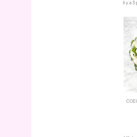
Il y a 
COEU