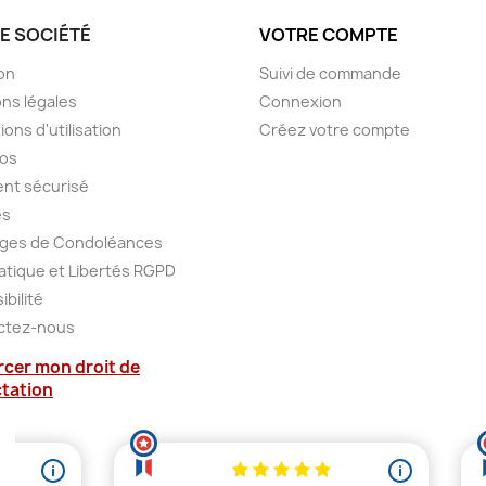
E SOCIÉTÉ
VOTRE COMPTE
son
Suivi de commande
ns légales
Connexion
ions d'utilisation
Créez votre compte
pos
nt sécurisé
es
ges de Condoléances
atique et Libertés RGPD
ibilité
ctez-nous
rcer mon droit de
ctation