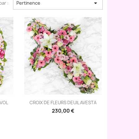

par :
Pertinence
Aperçu rapide

NVOL
CROIX DE FLEURS DEUIL AVESTA
230,00 €