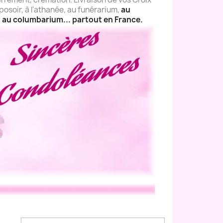
eposoir, à l'athanée, au funérarium,
au
re, au columbarium... partout en France
.