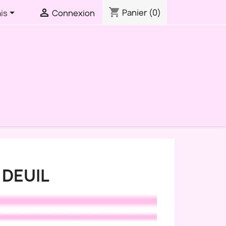
shopping_cart


Panier
(0)
is
Connexion
 DEUIL