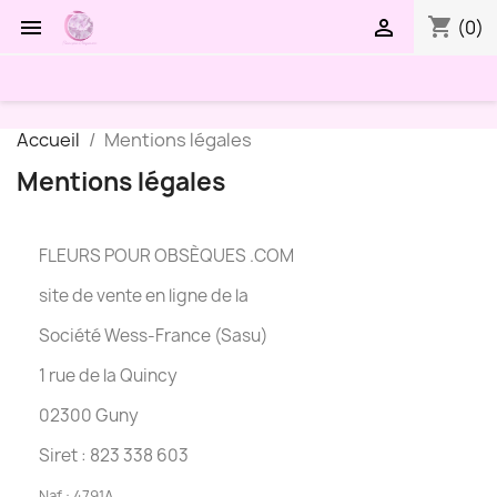
shopping_cart


(0)
Accueil
Mentions légales
Mentions légales
FLEURS POUR OBSÈQUES .COM
site de vente en ligne de la
Société Wess-France (Sasu)
1 rue de la Quincy
02300 Guny
Siret : 823 338 603
Naf : 4791A