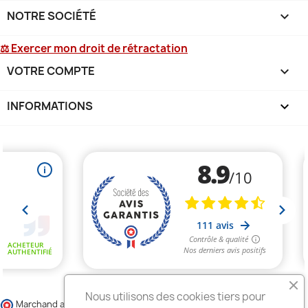
NOTRE SOCIÉTÉ

⚖ Exercer mon droit de rétractation
VOTRE COMPTE

INFORMATIONS
keyboard_arrow_down
Nous utilisons des cookies tiers pour
Marchand approuvé par la Société des Avis Garantis,
cliquez ici pour