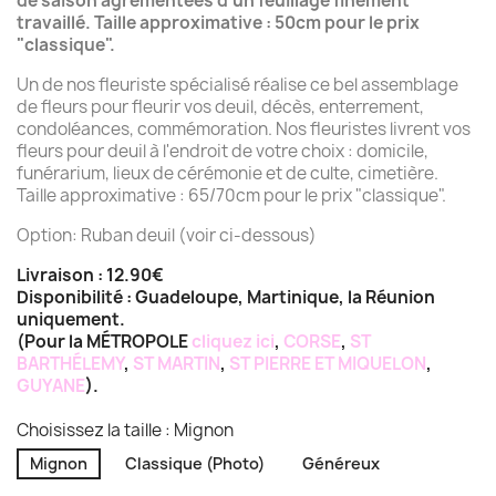
de saison agrémentées d'un feuillage finement
travaillé. Taille approximative : 50cm pour le prix
"classique".
Un de nos fleuriste spécialisé réalise ce bel assemblage
de fleurs pour fleurir vos deuil, décès, enterrement,
condoléances, commémoration. Nos fleuristes livrent vos
fleurs pour deuil à l'endroit de votre choix : domicile,
funérarium, lieux de cérémonie et de culte, cimetière.
Taille approximative : 65/70cm pour le prix "classique".
Option: Ruban deuil (voir ci-dessous)
Livraison : 12.90€
Disponibilité : Guadeloupe, Martinique, la Réunion
uniquement.
(Pour la MÉTROPOLE
cliquez ici
,
CORSE
,
ST
BARTHÉLEMY
,
ST MARTIN
,
ST PIERRE ET MIQUELON
,
GUYANE
).
Choisissez la taille : Mignon
Mignon
Classique (Photo)
Généreux