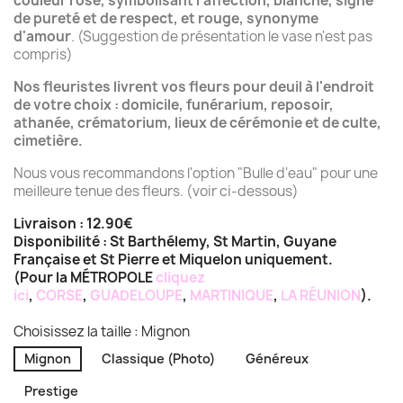
couleur rose, symbolisant l'affection, blanche, signe
de pureté et de respect, et rouge, synonyme
d'amour
. (Suggestion de présentation le vase n'est pas
compris)
Nos fleuristes livrent vos fleurs pour deuil à l'endroit
de votre choix : domicile, funérarium, reposoir,
athanée, crématorium, lieux de cérémonie et de culte,
cimetière.
Nous vous recommandons l'option "Bulle d'eau" pour une
meilleure tenue des fleurs. (voir ci-dessous)
Livraison : 12.90€
Disponibilité : St Barthélemy, St Martin, Guyane
Française et St Pierre et Miquelon uniquement.
(Pour la MÉTROPOLE
cliquez
ici
,
CORSE
,
GUADELOUPE
,
MARTINIQUE
,
LA RÉUNION
).
Choisissez la taille : Mignon
Mignon
Classique (Photo)
Généreux
Prestige