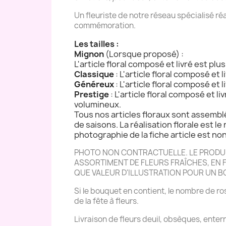
Un fleuriste de notre réseau spécialisé ré
commémoration.
Les tailles :
Mignon
(Lorsque proposé) :
L'article floral composé et livré est plu
Classique
: L'article floral composé et 
Généreux
: L'article floral composé et 
Prestige
: L'article floral composé et l
volumineux.
Tous nos articles floraux sont assemblé
de saisons. La réalisation florale est le 
photographie de la fiche article est non 
PHOTO NON CONTRACTUELLE. LE PRODUIT
ASSORTIMENT DE FLEURS FRAÎCHES, EN FO
QUE VALEUR D'ILLUSTRATION POUR UN 
Si le bouquet en contient, le nombre de ros
de la fête à fleurs.
Livraison de fleurs deuil, obsèques, ente