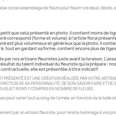
alise ce bel assemblage de fleurs pour fleurir vos deuil, décès
s petit que celui présenté en photo. Il contient moins de tig
livré correspond (forme et volume) à l'article floral présenté
livré est plus volumineux et généreux que la photo. Il contie
ivré, tout en gardant sa forme, contient encore plus de tige
s par nos artisans fleuristes juste avant la livraison. L'as
résultat du talent individuel du fleuriste qui la prépare : no
contractuelle, elle est présentée à titre indicatif.
 PRÉSENTÉ EST UNE CRÉATION RÉALISÉE PAR VOTRE ARTISAN
NCTION DE SA PERSONNALITÉ, DE SON SAVOIR FAIRE ET DE SA
BOUQUET ROND Y COMPRIS EN NOMBRE DE FLEURS.
es peut varier tout au long de l'année, en fonction de la taille d
rrement par un artisan fleuriste, pour rendre hommage à vos pro