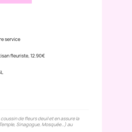
re service
tisan fleuriste, 12.90€
SL
coussin de fleurs deuil et en assure la
se, Temple, Sinagogue, Mosquée…) au