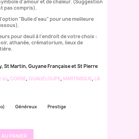
symbole d'amour et de chaleur. (Suggestion
st pas compris).
ption "Bulle d'eau" pour une meilleure
dessous).
eurs pour deuil à l'endroit de votre choix :
oir, athanée, crématorium, lieux de
tière.
y, St Martin, Guyane Française et St Pierre
 ici
,
CORSE
,
GUADELOUPE
,
MARTINIQUE
,
LA
to)
Généreux
Prestige
 AU PANIER