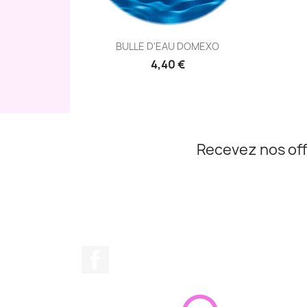
Aperçu rapide

BULLE D'EAU DOMEXO
4,40 €
Recevez nos off
Facebook