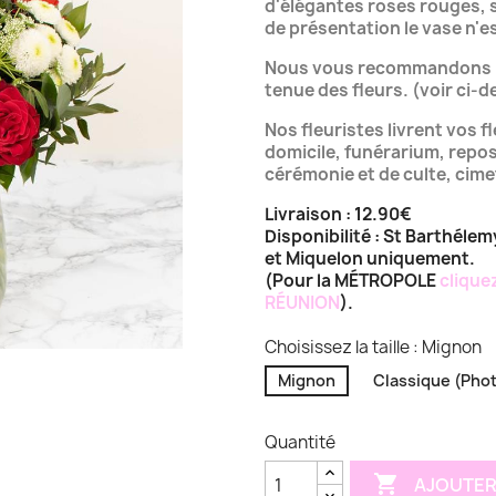
d'élégantes roses rouges, 
de présentation le vase n'e
Nous vous recommandons l'o
tenue des fleurs. (voir ci-
Nos fleuristes livrent vos fl
domicile, funérarium, repos
cérémonie et de culte, cime
Livraison : 12.90€
Disponibilité : St Barthélem
et Miquelon uniquement.
(Pour la MÉTROPOLE
cliquez
RÉUNION
).
Choisissez la taille : Mignon
Mignon
Classique (Pho
Quantité

AJOUTER