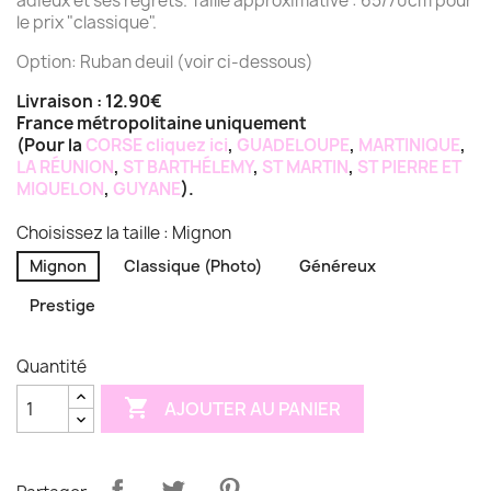
adieux et ses regrets. Taille approximative : 65/70cm pour
le prix "classique".
Option: Ruban deuil (voir ci-dessous)
Livraison : 12.90€
France métropolitaine uniquement
(Pour la
CORSE
cliquez ici
,
GUADELOUPE
,
MARTINIQUE
,
LA RÉUNION
,
ST BARTHÉLEMY
,
ST MARTIN
,
ST PIERRE ET
MIQUELON
,
GUYANE
).
Choisissez la taille : Mignon
Mignon
Classique (Photo)
Généreux
Prestige
Quantité

AJOUTER AU PANIER