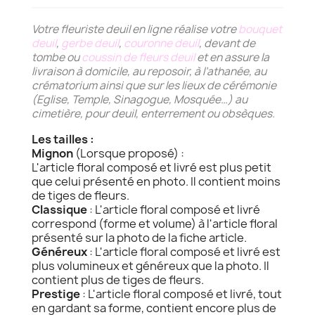
Votre fleuriste deuil en ligne réalise votre
bouquet
deuil
,
gerbe deuil
,
couronne deuil
, devant de
tombe ou
coussin de fleurs deuil
et en assure la
livraison à domicile, au reposoir, à l’athanée, au
crématorium ainsi que sur les lieux de cérémonie
(Eglise, Temple, Sinagogue, Mosquée…) au
cimetière, pour deuil, enterrement ou obsèques.
Les tailles :
Mignon
(Lorsque proposé) :
L'article floral composé et livré est plus petit
que celui présenté en photo. Il contient moins
de tiges de fleurs.
Classique
: L'article floral composé et livré
correspond (forme et volume) à l'article floral
présenté sur la photo de la fiche article.
Généreux
: L'article floral composé et livré est
plus volumineux et généreux que la photo. Il
contient plus de tiges de fleurs.
Prestige
: L'article floral composé et livré, tout
en gardant sa forme, contient encore plus de