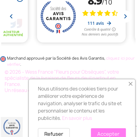
Marchand approuvé par la Société des Avis Garantis,
cliquez ici pour
vérifier
.
© 2026 - Wess France "Fleurs pour Obsèques", votre
spécialiste de la livraison de fleurs deuil partout en
France.
Nous utilisons des cookies tiers pour
Un réseau de milliers de fleuristes
améliorer votre expérience de
navigation, analyser le trafic du site et
personnaliser le contenu et les
publicités.
En savoir plus
Refuser
Accepter