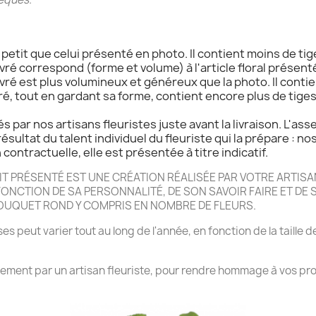
s petit que celui présenté en photo. Il contient moins de tig
livré correspond (forme et volume) à l'article floral présenté
livré est plus volumineux et généreux que la photo. Il contie
ivré, tout en gardant sa forme, contient encore plus de tige
s par nos artisans fleuristes juste avant la livraison. L'as
résultat du talent individuel du fleuriste qui la prépare : no
contractuelle, elle est présentée à titre indicatif.
 PRÉSENTÉ EST UNE CRÉATION RÉALISÉE PAR VOTRE ARTISAN
NCTION DE SA PERSONNALITÉ, DE SON SAVOIR FAIRE ET DE SA
BOUQUET ROND Y COMPRIS EN NOMBRE DE FLEURS.
es peut varier tout au long de l'année, en fonction de la taille d
rrement par un artisan fleuriste, pour rendre hommage à vos pro