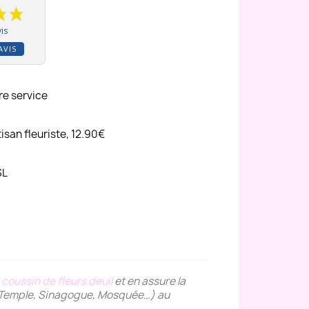
is
AVIS
re service
tisan fleuriste, 12.90€
SL
coussin de fleurs deuil
et en assure la
se, Temple, Sinagogue, Mosquée…) au