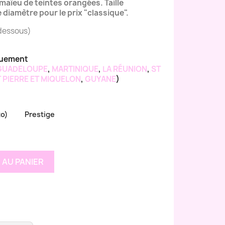
maïeu de teintes orangées. Taille
diamètre pour le prix "classique".
-dessous)
quement
GUADELOUPE
,
MARTINIQUE
,
LA RÉUNION
,
ST
 PIERRE ET MIQUELON
,
GUYANE
)
to)
Prestige
 AU PANIER