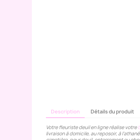
Description
Détails du produit
Votre fleuriste deuil en ligne réalise votre
livraison à domicile, au reposoir, à l’ath
cimetière, pour deuil, enterrement ou ob