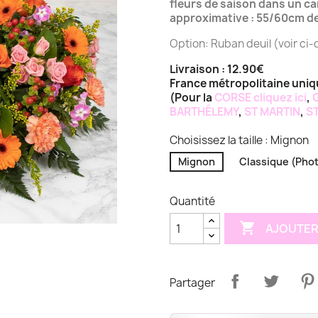
fleurs de saison dans un ca
approximative : 55/60cm de 
Option: Ruban deuil (voir ci
Livraison : 12.90€
France métropolitaine uni
(Pour la
CORSE
cliquez ici
,
BARTHÉLEMY
,
ST MARTIN
,
ST
Choisissez la taille : Mignon
Mignon
Classique (Pho
Quantité

AJOUTER
Partager