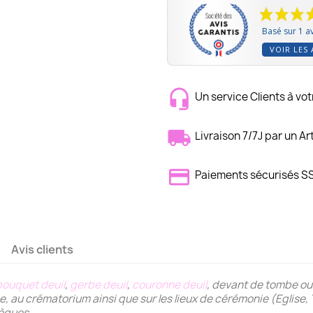
Basé sur 1 av
VOIR LES 
Un service Clients à vot
Livraison 7/7J par un Ar
Paiements sécurisés S
Avis clients
bouquet deuil
,
gerbe deuil
,
couronne deuil
, devant de tombe ou
anée, au crématorium ainsi que sur les lieux de cérémonie (Egli
sèques.