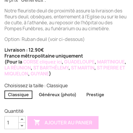
le prix "Généreux".
Notre fleuriste deuil de proximité assure la livraison des
fleurs deuil, obsèques, enterrement à l'Eglise ou sur le lieu
de culte, à l'athanée, au reposoir de l'hôpital ou des
Pompes Funèbres, au funérarium ou au cimetière.
Option: Ruban deuil (voir ci-dessous)
Livraison : 12.90€
France métropolitaine uniquement
(Pour la
CORSE
cliquez ici
,
GUADELOUPE
,
MARTINIQUE
,
LA RÉUNION
,
ST BARTHÉLEMY
,
ST MARTIN
,
ST PIERRE ET
MIQUELON
,
GUYANE
)
Choisissez la taille : Classique
Classique
Généreux (photo)
Prestige
Quantité

AJOUTER AU PANIER