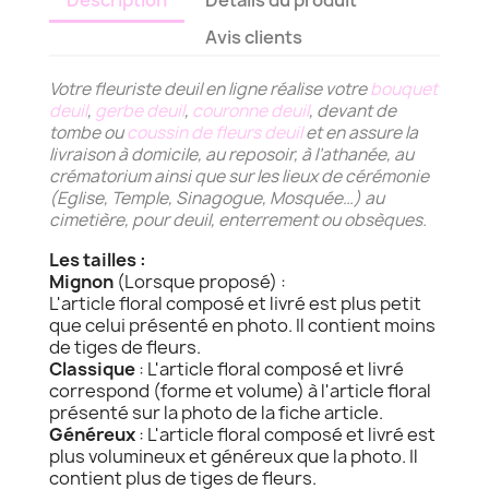
Description
Détails du produit
Avis clients
Votre fleuriste deuil en ligne réalise votre
bouquet
deuil
,
gerbe deuil
,
couronne deuil
, devant de
tombe ou
coussin de fleurs deuil
et en assure la
livraison à domicile, au reposoir, à l’athanée, au
crématorium ainsi que sur les lieux de cérémonie
(Eglise, Temple, Sinagogue, Mosquée…) au
cimetière, pour deuil, enterrement ou obsèques.
Les tailles :
Mignon
(Lorsque proposé) :
L'article floral composé et livré est plus petit
que celui présenté en photo. Il contient moins
de tiges de fleurs.
Classique
: L'article floral composé et livré
correspond (forme et volume) à l'article floral
présenté sur la photo de la fiche article.
Généreux
: L'article floral composé et livré est
plus volumineux et généreux que la photo. Il
contient plus de tiges de fleurs.