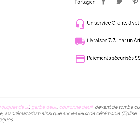
Partager
Un service Clients à vot
Livraison 7/7J par un Ar
Paiements sécurisés S
bouquet deuil
,
gerbe deuil
,
couronne deuil
, devant de tombe ou
anée, au crématorium ainsi que sur les lieux de cérémonie (Egli
sèques.