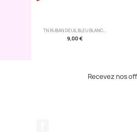
Aperçu rapide

TN RUBAN DEUIL BLEU BLANC...
9,00 €
Recevez nos off
Facebook