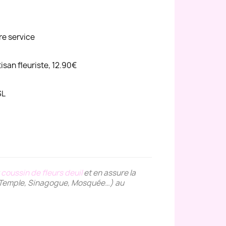
re service
tisan fleuriste, 12.90€
SL
coussin de fleurs deuil
et en assure la
se, Temple, Sinagogue, Mosquée…) au