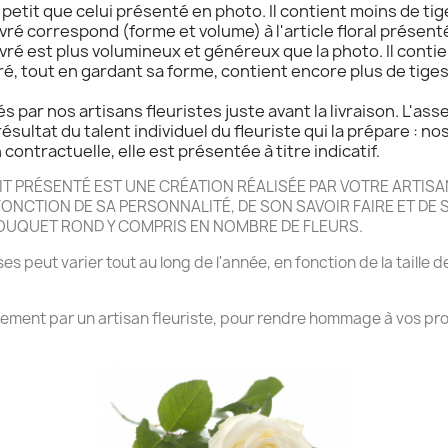
s petit que celui présenté en photo. Il contient moins de tig
livré correspond (forme et volume) à l'article floral présenté
livré est plus volumineux et généreux que la photo. Il contie
ivré, tout en gardant sa forme, contient encore plus de tige
s par nos artisans fleuristes juste avant la livraison. L'as
résultat du talent individuel du fleuriste qui la prépare : no
contractuelle, elle est présentée à titre indicatif.
 PRÉSENTÉ EST UNE CRÉATION RÉALISÉE PAR VOTRE ARTISAN
NCTION DE SA PERSONNALITÉ, DE SON SAVOIR FAIRE ET DE SA
BOUQUET ROND Y COMPRIS EN NOMBRE DE FLEURS.
es peut varier tout au long de l'année, en fonction de la taille d
rrement par un artisan fleuriste, pour rendre hommage à vos pro