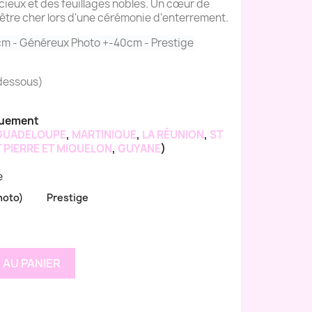
ieux et des feuillages nobles. Un cœur de
tre cher lors d'une cérémonie d'enterrement.
cm - Généreux Photo +-40cm - Prestige
-dessous)
quement
GUADELOUPE
,
MARTINIQUE
,
LA RÉUNION
,
ST
 PIERRE ET MIQUELON
,
GUYANE
)
e
hoto)
Prestige
 AU PANIER