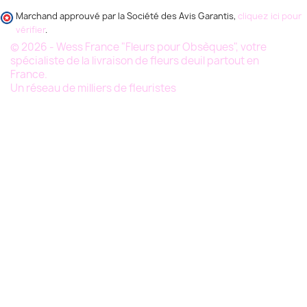
Marchand approuvé par la Société des Avis Garantis,
cliquez ici pour
vérifier
.
© 2026 - Wess France "Fleurs pour Obsèques", votre
spécialiste de la livraison de fleurs deuil partout en
France.
Un réseau de milliers de fleuristes