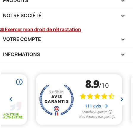
PRODUITS

NOTRE SOCIÉTÉ

⚖ Exercer mon droit de rétractation
VOTRE COMPTE

INFORMATIONS
keyboard_arrow_down