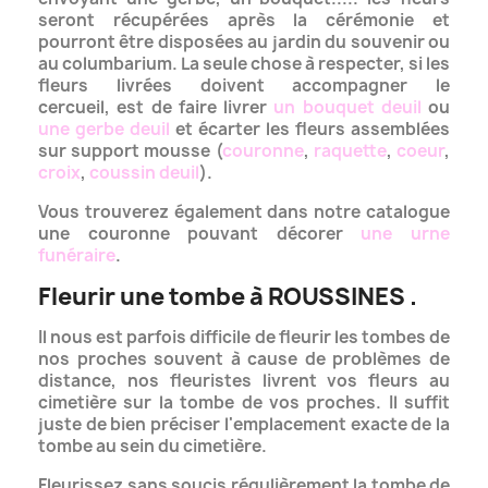
seront récupérées après la cérémonie et
pourront être disposées au jardin du souvenir ou
au columbarium.
La seule chose à respecter, si les
fleurs livrées doivent accompagner le
cercueil, est de faire livrer
un bouquet deuil
ou
une gerbe deuil
et écarter les fleurs assemblées
sur support mousse (
couronne
,
raquette
,
coeur
,
croix
,
coussin deuil
).
Vous trouverez également dans notre catalogue
une couronne pouvant décorer
une urne
funéraire
.
Fleurir une tombe à ROUSSINES .
Il nous est parfois difficile de fleurir les tombes de
nos proches souvent à cause de problèmes de
distance, nos fleuristes livrent vos fleurs
au
cimetière sur la tombe de vos proches. Il suffit
juste de bien préciser l'emplacement exacte de la
tombe au sein du cimetière.
Fleurissez sans soucis régulièrement la tombe de